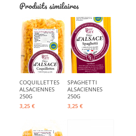
Produits similaires
Ajouter Au
Ajouter Au
COQUILLETTES
SPAGHETTI
Panier
Panier
ALSACIENNES
ALSACIENNES
250G
250G
3,25
€
3,25
€