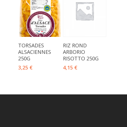
Ajouter Au
Ajouter Au
RIZ ROND
TORSADES
Panier
Panier
ARBORIO
ALSACIENNES
RISOTTO 250G
250G
4,15
€
3,25
€