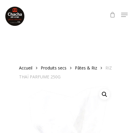
Skip
Men
to
Close
main
Menu
content
Accueil
Produits secs
Pâtes & Riz
RIZ
THAÏ PARFUME 250G