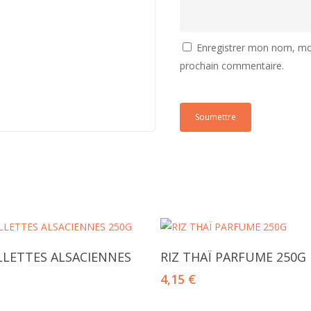
Enregistrer mon nom, mon
prochain commentaire.
Ajouter Au Panier
Ajouter Au Panier
LETTES ALSACIENNES
RIZ THAÏ PARFUME 250G
4,15
€