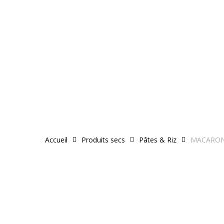
Skip
to
main
content
Accueil
Produits secs
Pâtes & Riz
MACARON