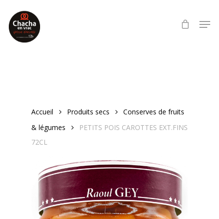
Skip
Men
to
main
content
Accueil
Produits secs
Conserves de fruits
& légumes
PETITS POIS CAROTTES EXT.FINS
72CL