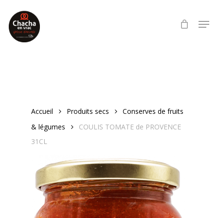
Skip
Men
to
main
content
Accueil
Produits secs
Conserves de fruits
& légumes
COULIS TOMATE de PROVENCE
31CL