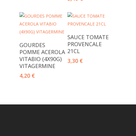
Ajouter Au Panier
SAUCE TOMATE
Lire La Suite
PROVENCALE
GOURDES
21CL
POMME ACEROLA
VITABIO (4X90G)
3,30
€
VITAGERMINE
4,20
€