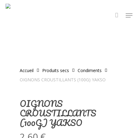
Skip
Men
to
main
content
Accueil
Produits secs
Condiments
OIGNONS CROUSTILLANTS (100G) YAKSO
OIGNONS
CROUSTILLANTS
(100G) YAKSO
2,60
€