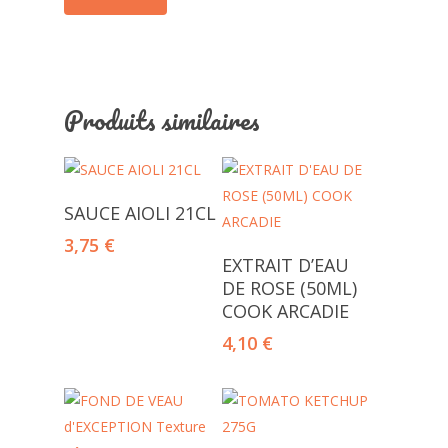
Produits similaires
Lire La Suite
SAUCE AIOLI 21CL
3,75
€
Ajouter Au Panier
EXTRAIT D’EAU
DE ROSE (50ML)
COOK ARCADIE
4,10
€