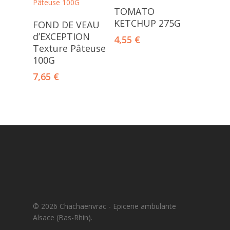
Ajouter Au Panier
TOMATO
Ajouter Au Panier
KETCHUP 275G
FOND DE VEAU
d’EXCEPTION
4,55
€
Texture Pâteuse
100G
7,65
€
© 2026 Chachaenvrac - Epicerie ambulante
Alsace (Bas-Rhin).