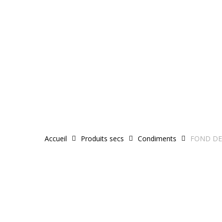
Skip
to
main
content
Accueil
Produits secs
Condiments
FOND DE 