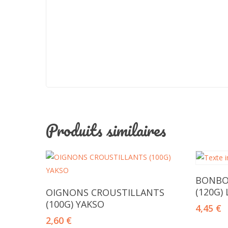
Produits similaires
BONBON
Ajouter Au Panier
(120G)
OIGNONS CROUSTILLANTS
(100G) YAKSO
4,45
€
2,60
€