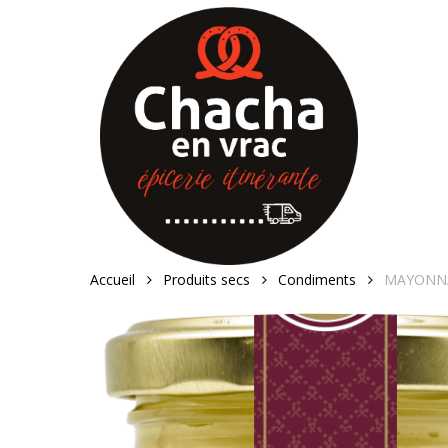
Skip
to
main
content
Accueil
Produits secs
Condiments
MAYONNA