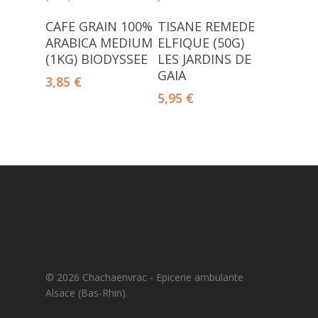
Ajouter Au Panier
Ajouter Au Panier
CAFE GRAIN 100%
TISANE REMEDE
ARABICA MEDIUM
ELFIQUE (50G)
(1KG) BIODYSSEE
LES JARDINS DE
GAIA
3,85
€
5,95
€
© 2026 Chachaenvrac - Epicerie ambulante
Alsace (Bas-Rhin).