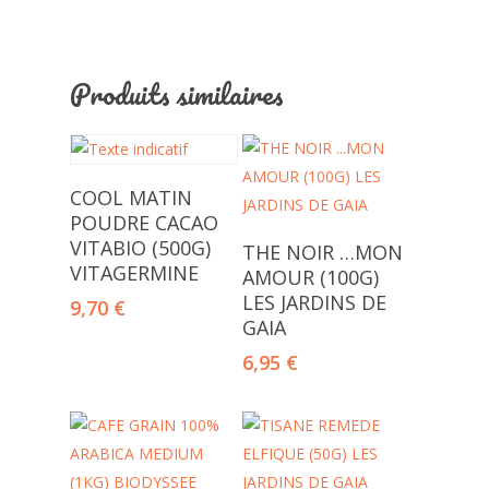
Produits similaires
Ajouter Au Panier
COOL MATIN
POUDRE CACAO
Ajouter Au Panier
VITABIO (500G)
THE NOIR …MON
VITAGERMINE
AMOUR (100G)
LES JARDINS DE
9,70
€
GAIA
6,95
€