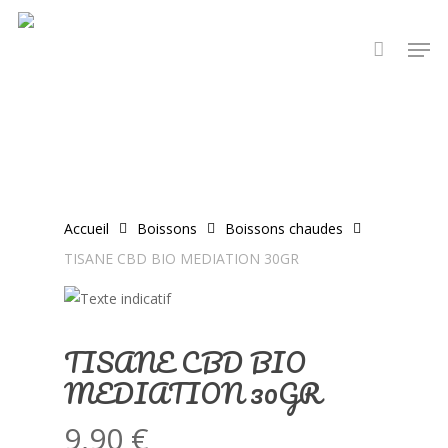
Skip
Men
to
main
content
Accueil
Boissons
Boissons chaudes
TISANE CBD BIO MEDIATION 30GR
TISANE CBD BIO
MEDIATION 30GR
9,90
€