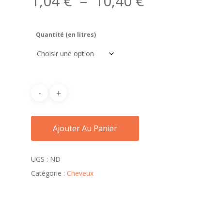
Plage
1,04
€
–
10,40
€
de
prix :
Quantité (en litres)
1,04 €
à
10,40 €
Ajouter Au Panier
UGS :
ND
Catégorie :
Cheveux