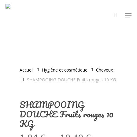
Skip
Men
to
main
content
Accueil
Hygiène et cosmétique
Cheveux
SHAMPOOING DOUCHE Fruits rouges 10 KG
SHAMPOOING
DOUCHE Fruits rouges 10
KG