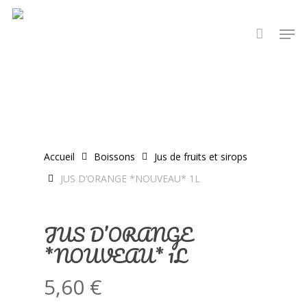
Skip
Men
to
main
content
Accueil
Boissons
Jus de fruits et sirops
JUS D’ORANGE *NOUVEAU* 1L
JUS D’ORANGE
*NOUVEAU* 1L
5,60
€