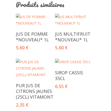
Produits similaires
Lire La Suite
Lire La Suite
JUS DE POMME
JUS MULTIFRUIT
*NOUVEAU* 1L
*NOUVEAU* 1L
5,60
€
5,60
€
Ajouter Au Panier
SIROP CASSIS
35CL
Ajouter Au Panier
PUR JUS DE
6,55
€
CITRONS JAUNES
(25CL) VITAMONT
2,35
€