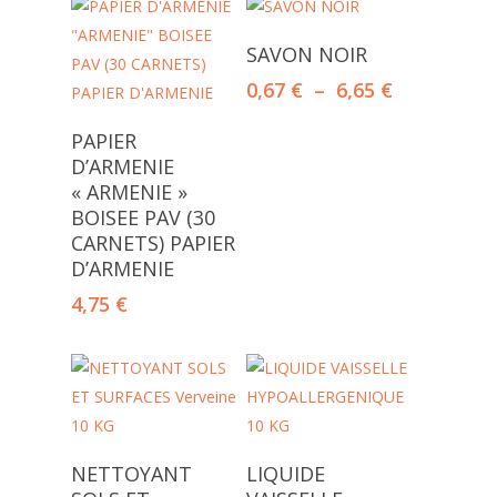
Choix Des Options
SAVON NOIR
Plage
0,67
€
–
6,65
€
de
Ajouter Au
prix :
PAPIER
Panier
0,67 €
D’ARMENIE
à
« ARMENIE »
6,65 €
BOISEE PAV (30
CARNETS) PAPIER
D’ARMENIE
4,75
€
Ajouter Au
Ajouter Au
NETTOYANT
LIQUIDE
Panier
Panier