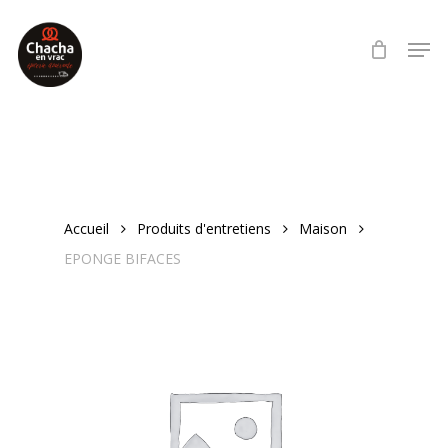
Skip
Men
to
Close
main
Menu
content
Accueil
Produits d'entretiens
Maison
EPONGE BIFACES