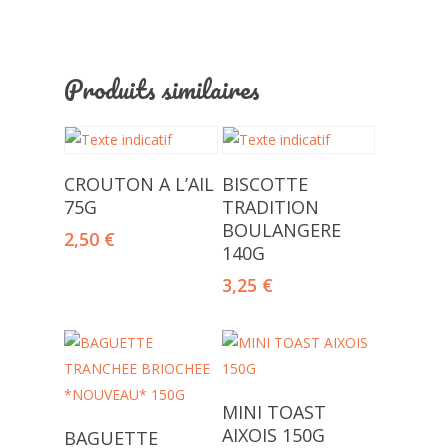
Produits similaires
Ajouter Au Panier
Ajouter Au Panier
CROUTON A L’AIL
BISCOTTE
75G
TRADITION
BOULANGERE
2,50
€
140G
3,25
€
Ajouter Au Panier
MINI TOAST
Ajouter Au Panier
AIXOIS 150G
BAGUETTE