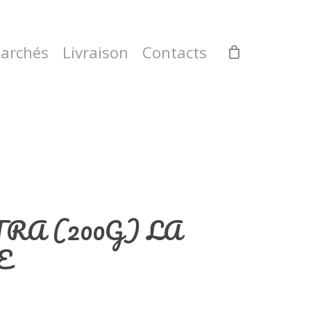
archés
Livraison
Contacts
RA (200G) LA
E