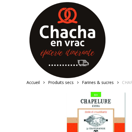
Skip
to
main
content
Accueil
Produits secs
Farines & sucres
CHAP