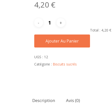
4,20
€
Total :
4,20 €
Ajouter Au Panier
UGS :
12
Catégorie :
Biscuits sucrés
Description
Avis (0)