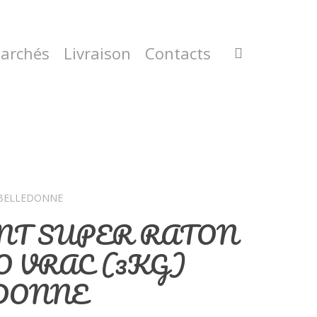
archés
Livraison
Contacts
 BELLEDONNE
ANT SUPER RATON
O VRAC (3KG)
EDONNE