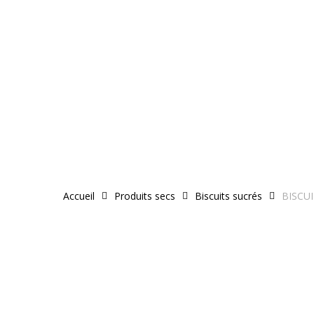
Skip
to
main
content
Accueil
Produits secs
Biscuits sucrés
BISCU